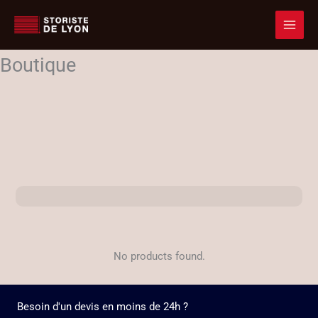
Accueil
Boutique
Aller
au
contenu
Boutique
No products found.
Besoin d'un devis en moins de 24h ?