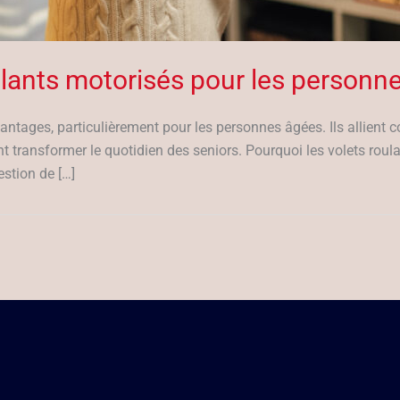
ulants motorisés pour les personn
tages, particulièrement pour les personnes âgées. Ils allient co
t transformer le quotidien des seniors. Pourquoi les volets roul
estion de […]