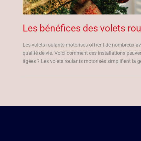
Les bénéfices des volets ro
Les volets roulants motorisés offrent de nombreux avan
qualité de vie. Voici comment ces installations peuven
âgées ? Les volets roulants motorisés simplifient la g