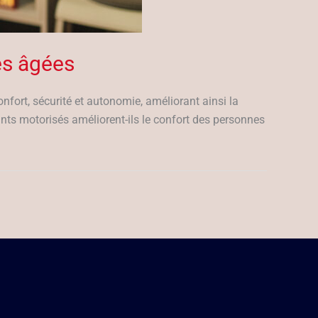
es âgées
nfort, sécurité et autonomie, améliorant ainsi la
ants motorisés améliorent-ils le confort des personnes