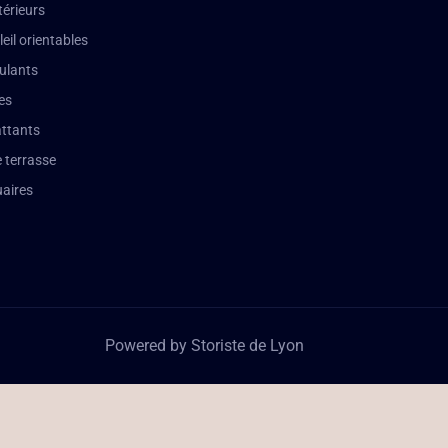
térieurs
leil orientables
oulants
es
attants
 terrasse
aires
Powered by Storiste de Lyon