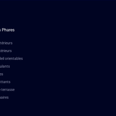
s Phares
térieurs
térieurs
leil orientables
oulants
es
attants
 terrasse
aires