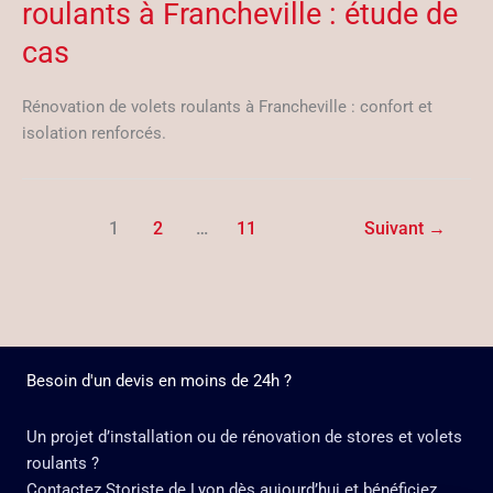
roulants à Francheville : étude de
cas
Rénovation de volets roulants à Francheville : confort et
isolation renforcés.
1
2
…
11
Suivant
→
Besoin d'un devis en moins de 24h ?
Un projet d’installation ou de rénovation de stores et volets
roulants ?
Contactez Storiste de Lyon dès aujourd’hui et bénéficiez