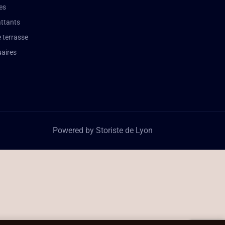
es
attants
 terrasse
aires
Powered by Storiste de Lyon