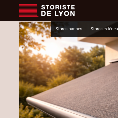
Accueil
Actualités
Toiles de store sur mesure à Lyon : performance the
Aller
au
contenu
Stores bannes
Stores extérieu