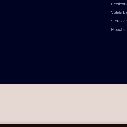
Persienn
Volets b
Stores de
Moustiqu