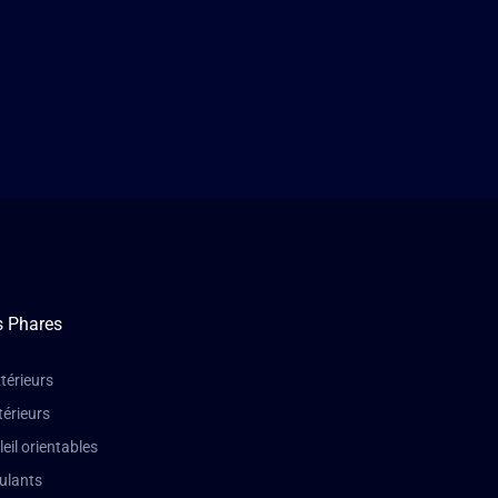
s Phares
térieurs
térieurs
leil orientables
oulants