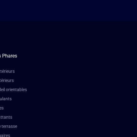
s Phares
térieurs
térieurs
leil orientables
oulants
es
attants
 terrasse
aires