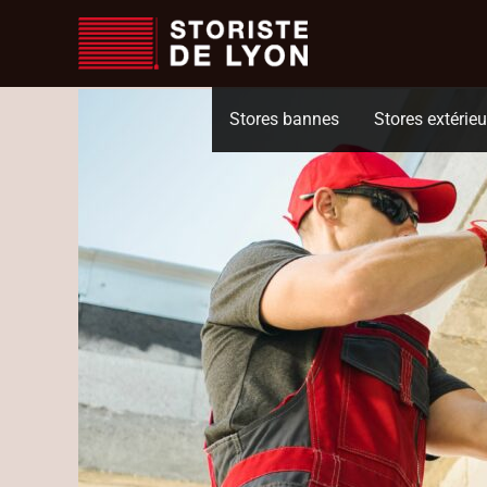
Accueil
menuisier lyon
Comment choisir un storiste de confiance à Lyo
Aller
au
contenu
Stores bannes
Stores extérieu