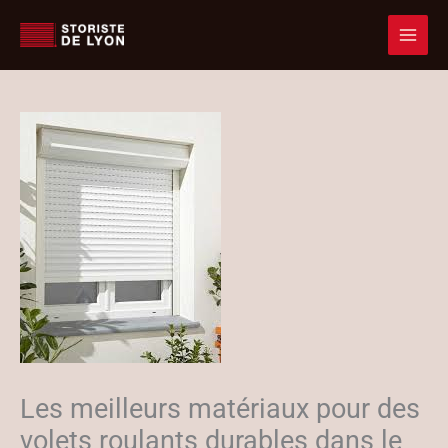
Accueil
volets roulants
Aller
Les meilleurs matériaux pour des volets roulants durables dans le climat de
au
Rhône-Alpes
contenu
Les meilleurs matériaux pour des
volets roulants durables dans le