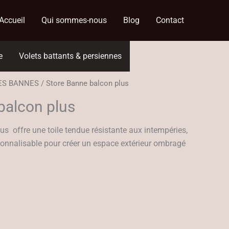
Accueil
Qui sommes-nous
Blog
Contact
e
Volets battants & persiennes
ES BANNES
/ Store Banne balcon plus
balcon plus
us offre une toile tendue résistante aux intempéries,
sonnalisable pour créer un espace extérieur ombragé