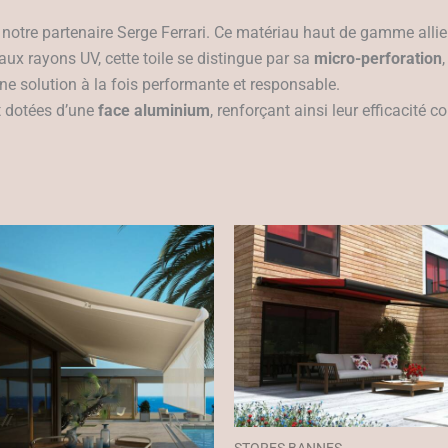
notre partenaire Serge Ferrari. Ce matériau haut de gamme alli
ux rayons UV, cette toile se distingue par sa
micro-perforation
une solution à la fois performante et responsable.
t dotées d’une
face aluminium
, renforçant ainsi leur efficacité c