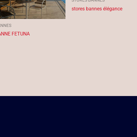
STORES BANNES
stores bannes élégance
ANNES
ANNE FETUNA