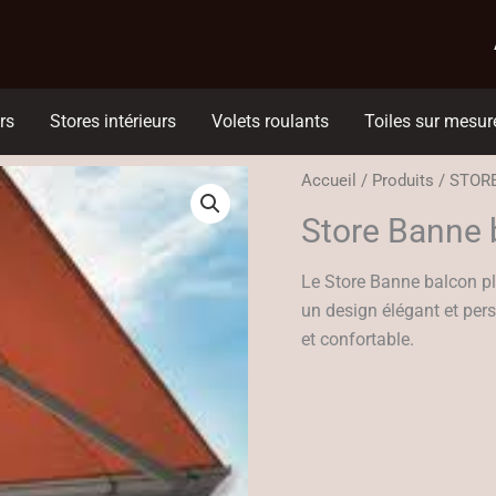
rs
Stores intérieurs
Volets roulants
Toiles sur mesur
Accueil
/
Produits
/
STOR
Store Banne 
Le Store Banne balcon pl
un design élégant et per
et confortable.