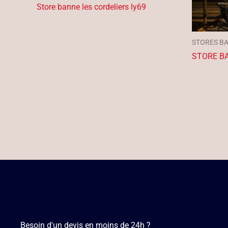
Store banne les cordeliers ly69
STORES B
STORE B
Besoin d'un devis en moins de 24h ?