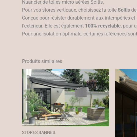
Nuancier de toiles micro aérées Soltis.
Pour vos stores verticaux, choisissez la toile
Soltis
de 
Conçue pour résister durablement aux intempéries et a
l’extérieur. Elle est également
100% recyclable
, pour 
Pour une isolation optimale, certaines références son
Produits similaires
STORES BANNES