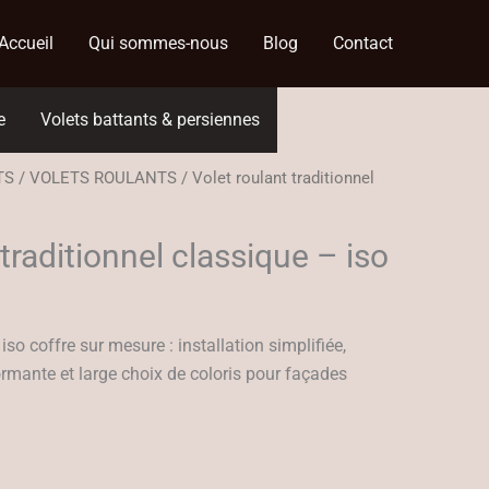
Accueil
Qui sommes-nous
Blog
Contact
e
Volets battants & persiennes
TS
/
VOLETS ROULANTS
/ Volet roulant traditionnel
 traditionnel classique – iso
 iso coffre sur mesure : installation simplifiée,
ormante et large choix de coloris pour façades