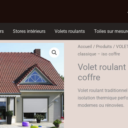
rs
Stores intérieurs
Volets roulants
Toiles sur mesur
Accueil
/
Produits
/
VOLE
classique – iso coffre
Volet roulant
coffre
Volet roulant traditionnel
isolation thermique perf
modernes ou rénovées.