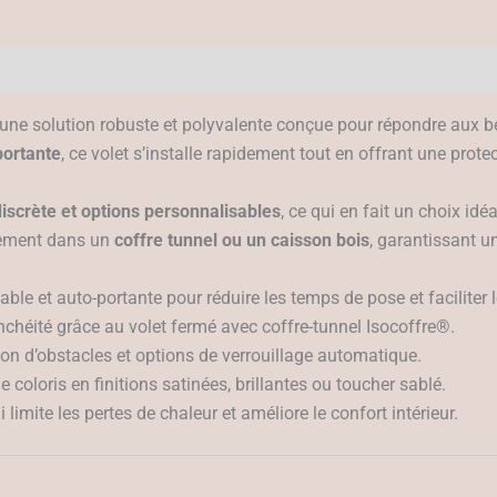
une solution robuste et polyvalente conçue pour répondre aux be
portante
, ce volet s’installe rapidement tout en offrant une prote
discrète et options personnalisables
, ce qui en fait un choix id
itement dans un
coffre tunnel ou un caisson bois
, garantissant 
sable et auto-portante pour réduire les temps de pose et faciliter 
anchéité grâce au volet fermé avec coffre-tunnel Isocoffre®.
ion d’obstacles et options de verrouillage automatique.
e coloris en finitions satinées, brillantes ou toucher sablé.
 limite les pertes de chaleur et améliore le confort intérieur.