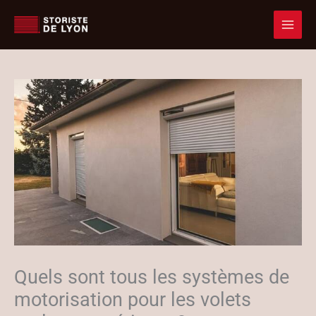
Accueil
Actualités
Aller
Quels sont tous les systèmes de motorisation pour les volets roulants
au
extérieurs ?
contenu
Quels sont tous les systèmes de
motorisation pour les volets