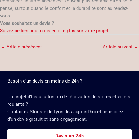
Remplacer un store ancien est souvent plus rentable qu’on ne le
pense, surtout quand le confort et la durabilité sont au rendez-
vous.
Vous souhaitez un devis ?
Suivez ce lien pour nous en dire plus sur votre projet.
←
Article précédent
Article suivant
→
Besoin d'un devis en moins de 24h ?
Un projet d’installation ou de rénovation de stores et volets
roulants ?
Contactez Storiste de Lyon dès aujourd’hui et bénéficiez
d’un devis gratuit et sans engagement.
Devis en 24h