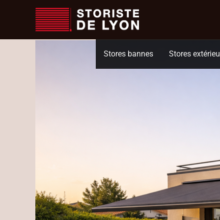
Accueil
Actualités
Store banne de terrasse à Lyon : comment bien chois
Aller
au
contenu
Stores bannes
Stores extérieu