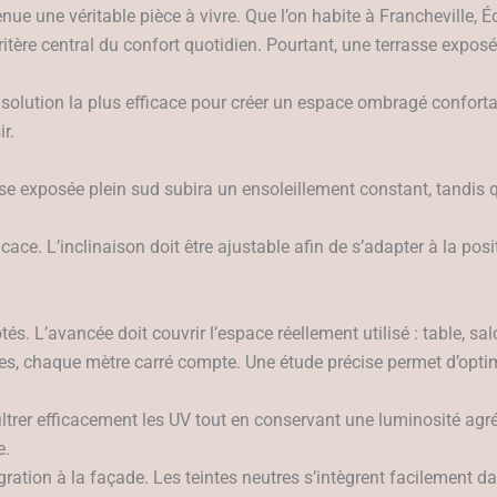
nue une véritable pièce à vivre. Que l’on habite à Francheville, É
itère central du confort quotidien. Pourtant, une terrasse expos
olution la plus efficace pour créer un espace ombragé confortab
r.
rasse exposée plein sud subira un ensoleillement constant, tandis 
ce. L’inclinaison doit être ajustable afin de s’adapter à la posit
ôtés. L’avancée doit couvrir l’espace réellement utilisé : table, s
ées, chaque mètre carré compte. Une étude précise permet d’optim
e filtrer efficacement les UV tout en conservant une luminosité agr
e.
tégration à la façade. Les teintes neutres s’intègrent facilement