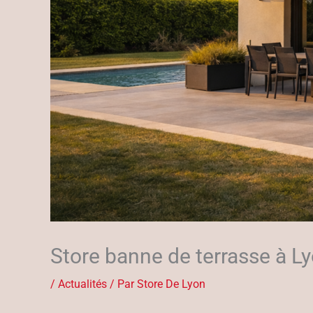
Store banne de terrasse à L
/
Actualités
/ Par
Store De Lyon