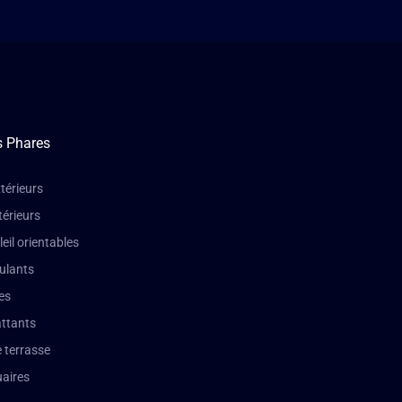
s Phares
térieurs
térieurs
leil orientables
oulants
es
attants
 terrasse
aires