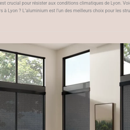
est crucial pour résister aux conditions climatiques de Lyon. Voic
s à Lyon ? L’aluminium est l’un des meilleurs choix pour les stru