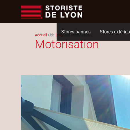
Aller
au
contenu
Stores bannes
Stores extérieu
Accueil
Blog
Motorisation
Motorisation