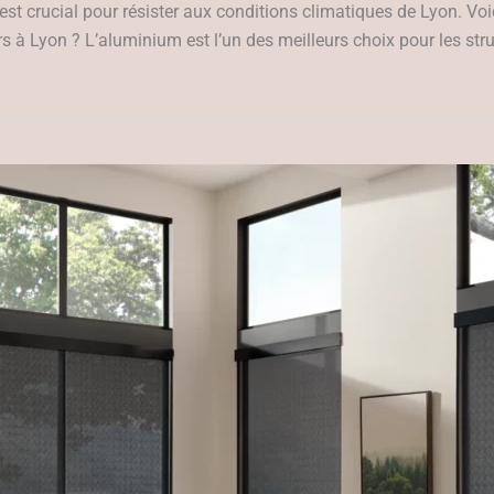
est crucial pour résister aux conditions climatiques de Lyon. Voic
s à Lyon ? L’aluminium est l’un des meilleurs choix pour les stru