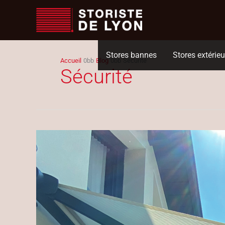
Aller
au
contenu
Stores bannes
Stores extérieu
Accueil
Blog
Sécurité
Sécurité