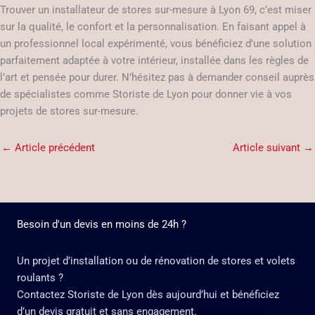
Trouver un installateur de stores sur-mesure à Lyon 69, c’est miser
sur la qualité, le confort et la personnalisation. En faisant appel à
un professionnel local expérimenté, vous bénéficiez d’une solution
parfaitement adaptée à votre intérieur, installée dans les règles de
l’art et pensée pour durer. N’hésitez pas à demander conseil auprès
de spécialistes comme Storiste de Lyon pour donner vie à vos
projets de stores sur-mesure.
←
Article précédent
Article suivant
→
Besoin d'un devis en moins de 24h ?
Un projet d’installation ou de rénovation de stores et volets
roulants ?
Contactez Storiste de Lyon dès aujourd’hui et bénéficiez
d’un devis gratuit et sans engagement.