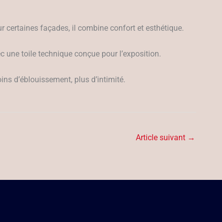
ur certaines façades, il combine confort et esthétique.
vec une toile technique conçue pour l’exposition.
oins d’éblouissement, plus d’intimité.
Article suivant
→