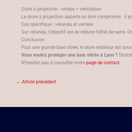
Store à projection : ombre + ventilation
Le store à projection apporte un bon compromis : il pro
Cas spécifique : véranda et verrière
Sur véranda, l’objectif est de réduire l’effet de serre.
Conclusion
Pour une grande baie vitrée, le store extérieur est sou
Vous voulez protéger une baie vitrée à Lyon ?
Storist
N’hésitez pas à consulter notre
page de contact.
←
Article précédent