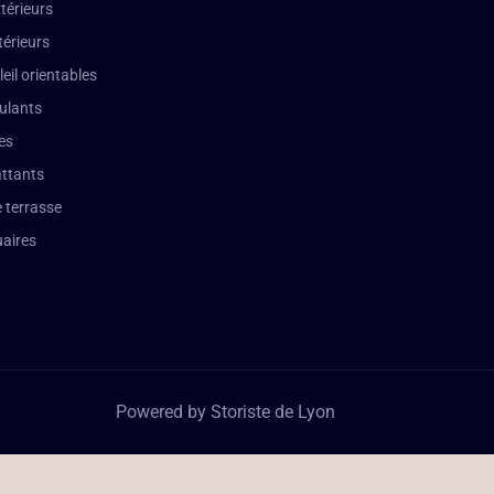
térieurs
térieurs
leil orientables
oulants
es
attants
 terrasse
aires
Powered by Storiste de Lyon